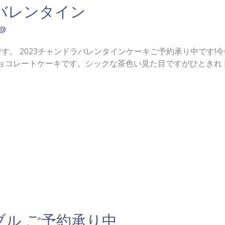
のバレンタイン
a@
す。 2023チャンドラバレンタインケーキご予約承り中です!
ョコレートケーキです。シックな茶色い見た目ですがひときれ [
ドブル ご予約承り中