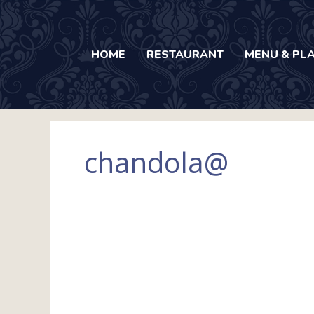
内
容
を
HOME
RESTAURANT
MENU & PL
ス
キ
ッ
プ
chandola@
2023
チ