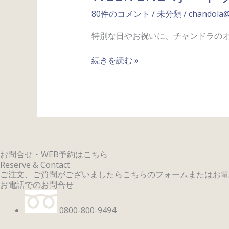
ー
80件のコメント
/
未分類
/
chandola
ド
ブ
特別な日やお祝いに、チャンドラの
ル
ご
続きを読む »
予
約
承
り
中
お問合せ・WEB予約はこちら
Reserve & Contact
ご注文、ご質問がございましたらこちらのフォームまたはお電
お電話でのお問合せ
0800-800-9494