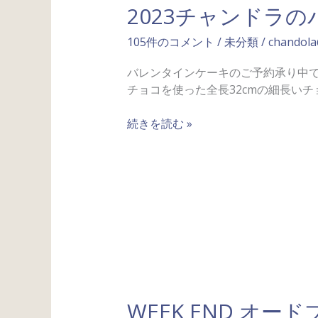
2023チャンドラ
ャ
ン
105件のコメント
/
未分類
/
chandol
ド
ラ
バレンタインケーキのご予約承り中で
の
チョコを使った全長32cmの細長いチ
バ
レ
続きを読む »
ン
タ
イ
ン
WEEK
END
WEEK END オー
オ