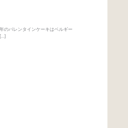
今年のバレンタインケーキはベルギー
…]