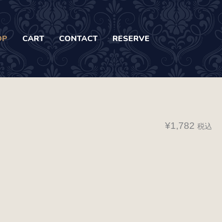
OP
CART
CONTACT
RESERVE
¥
1,782
税込