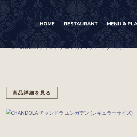
内
容
を
HOME
RESTAURANT
MENU & PL
ス
キ
Onlineshop
ッ
プ
商品詳細を見る