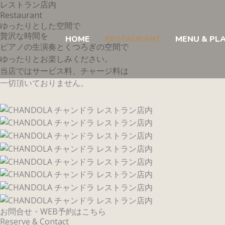
レストラン店内
内
Restaurant
容
ゆったりとした空間で
を
贅沢な時間を
HOME
RESTAURANT
MENU & PL
ス
ピアノの生演奏とくつろぎの空間で
キ
ゆったりとお楽しみください。
ッ
当店ではサービス料、チャージ料は
プ
一切頂いておりません。
お問合せ・WEB予約はこちら
Reserve & Contact