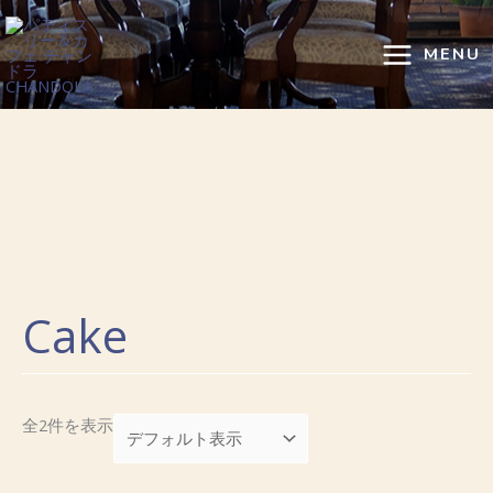
内
容
MENU
を
ス
キ
ッ
プ
Cake
全2件を表示